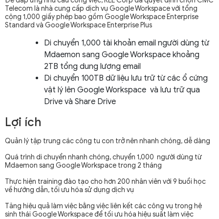
Để đáp ứng nhu cầu công việc, REE Corp đã quyết định chọn CMC
Telecom là nhà cung cấp dịch vụ Google Workspace với tổng
cộng 1,000 giấy phép bao gồm Google Workspace Enterprise
Standard và Google Workspace Enterprise Plus
Di chuyển 1,000 tài khoản email người dùng từ
Mdaemon sang Google Workspace khoảng
2TB tổng dung lượng email
Di chuyển 100TB dữ liệu lưu trữ từ các ổ cứng
vật lý lên Google Workspace và lưu trữ qua
Drive và Share Drive
Lợi ích
Quản lý tập trung các công tu con trở nên nhanh chóng, dễ dàng
Quá trình di chuyển nhanh chóng, chuyển 1,000 người dùng từ
Mdaemon sang Google Workspace trong 2 tháng
Thực hiện training đào tạo cho hơn 200 nhân viên với 9 buổi học
về hướng dẫn, tối ưu hóa sử dụng dịch vụ
Tăng hiệu quả làm việc bằng việc liên kết các công vụ trong hệ
sinh thái Google Workspace để tối ưu hóa hiệu suất làm việc