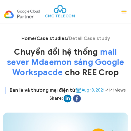
Home
/
Case studies
/
Detail Case study
Chuyển đổi hệ thống
mail
sever Mdaemon sáng Google
Workspacde
cho REE Crop
Bản lẻ và thương mại điện tử
Aug 18, 2021
-
4141 views
Share: