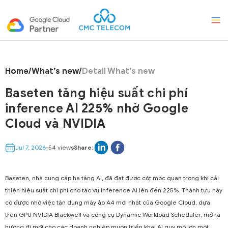
Home
/
What’s new
/
Detail What’s new
Baseten tăng hiệu suất chi phí
inference AI 225% nhờ Google
Cloud và NVIDIA
Jul 7, 2026
-
54 views
Share:
Baseten, nhà cung cấp hạ tầng AI, đã đạt được cột mốc quan trọng khi cải
thiện hiệu suất chi phí cho tác vụ inference AI lên đến 225%. Thành tựu này
có được nhờ việc tận dụng máy ảo A4 mới nhất của Google Cloud, dựa
trên GPU NVIDIA Blackwell và công cụ Dynamic Workload Scheduler, mở ra
hướng đi mới cho các doanh nghiệp muốn triển khai AI quy mô lớn một