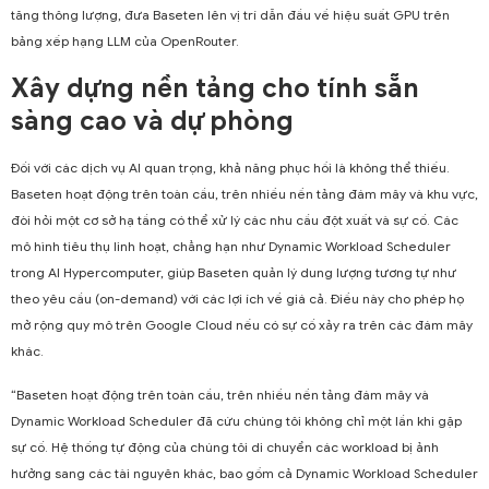
tăng thông lượng, đưa Baseten lên vị trí dẫn đầu về hiệu suất GPU trên
bảng xếp hạng LLM của OpenRouter.
Xây dựng nền tảng cho tính sẵn
sàng cao và dự phòng
Đối với các dịch vụ AI quan trọng, khả năng phục hồi là không thể thiếu.
Baseten hoạt động trên toàn cầu, trên nhiều nền tảng đám mây và khu vực,
đòi hỏi một cơ sở hạ tầng có thể xử lý các nhu cầu đột xuất và sự cố. Các
mô hình tiêu thụ linh hoạt, chẳng hạn như Dynamic Workload Scheduler
trong AI Hypercomputer, giúp Baseten quản lý dung lượng tương tự như
theo yêu cầu (on-demand) với các lợi ích về giá cả. Điều này cho phép họ
mở rộng quy mô trên Google Cloud nếu có sự cố xảy ra trên các đám mây
khác.
“Baseten hoạt động trên toàn cầu, trên nhiều nền tảng đám mây và
Dynamic Workload Scheduler đã cứu chúng tôi không chỉ một lần khi gặp
sự cố. Hệ thống tự động của chúng tôi di chuyển các workload bị ảnh
hưởng sang các tài nguyên khác, bao gồm cả Dynamic Workload Scheduler