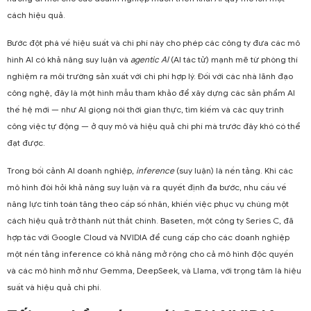
cách hiệu quả.
Bước đột phá về hiệu suất và chi phí này cho phép các công ty đưa các mô
hình AI có khả năng suy luận và
agentic AI
(AI tác tử) mạnh mẽ từ phòng thí
nghiệm ra môi trường sản xuất với chi phí hợp lý. Đối với các nhà lãnh đạo
công nghệ, đây là một hình mẫu tham khảo để xây dựng các sản phẩm AI
thế hệ mới — như AI giọng nói thời gian thực, tìm kiếm và các quy trình
công việc tự động — ở quy mô và hiệu quả chi phí mà trước đây khó có thể
đạt được.
Trong bối cảnh AI doanh nghiệp,
inference
(suy luận) là nền tảng. Khi các
mô hình đòi hỏi khả năng suy luận và ra quyết định đa bước, nhu cầu về
năng lực tính toán tăng theo cấp số nhân, khiến việc phục vụ chúng một
cách hiệu quả trở thành nút thắt chính. Baseten, một công ty Series C, đã
hợp tác với Google Cloud và NVIDIA để cung cấp cho các doanh nghiệp
một nền tảng inference có khả năng mở rộng cho cả mô hình độc quyền
và các mô hình mở như Gemma, DeepSeek, và Llama, với trọng tâm là hiệu
suất và hiệu quả chi phí.