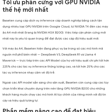
Tối ưu phần cứng với GPU NVIDIA
thế hệ mới nhất
Baseten cung cấp dịch vụ inference cấp doanh nghiệp bằng cách tận
dụng nhiều loại GPU NVIDIA trên Google Cloud, từ NVIDIA T4 đến các máy
ảo A4 mới nhất (trang bị NVIDIA HGX B200). Việc tiếp cận phần cứng mới
nhất này là yếu tố quan trọng để đạt được các cấp độ hiệu suất mới.
Với máy ảo A4, Baseten hiện đang phục vụ ba trong số các mô hình mã
nguồn mở phổ biến nhất — DeepSeek V3, DeepSeek R1 và Llama 4
Maverick — trực tiếp trên các API Model của họ với hiệu suất chi phí tốt hơn
225% cho các tác vụ inference thông lượng cao, và tốt hơn 25% cho các
tác vụ inference nhạy cảm về độ trễ.
Ngoài các API model sẵn sàng cho sản xuất, Baseten còn cung cấp các tùy
chọn triển khai chuyên dụng trên nền tảng GPU NVIDIA B200 cho những
khách hàng muốn chạy các mô hình AI tùy chỉnh của riêng mình với độ tin
cậy và hiệu quả tương tự.
Phần mềm nâng cao để đạt hiệu