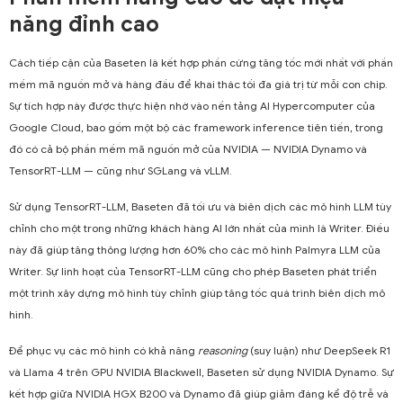
năng đỉnh cao
Cách tiếp cận của Baseten là kết hợp phần cứng tăng tốc mới nhất với phần
mềm mã nguồn mở và hàng đầu để khai thác tối đa giá trị từ mỗi con chip.
Sự tích hợp này được thực hiện nhờ vào nền tảng AI Hypercomputer của
Google Cloud, bao gồm một bộ các framework inference tiên tiến, trong
đó có cả bộ phần mềm mã nguồn mở của NVIDIA — NVIDIA Dynamo và
TensorRT-LLM — cũng như SGLang và vLLM.
Sử dụng TensorRT-LLM, Baseten đã tối ưu và biên dịch các mô hình LLM tùy
chỉnh cho một trong những khách hàng AI lớn nhất của mình là Writer. Điều
này đã giúp tăng thông lượng hơn 60% cho các mô hình Palmyra LLM của
Writer. Sự linh hoạt của TensorRT-LLM cũng cho phép Baseten phát triển
một trình xây dựng mô hình tùy chỉnh giúp tăng tốc quá trình biên dịch mô
hình.
Để phục vụ các mô hình có khả năng
reasoning
(suy luận) như DeepSeek R1
và Llama 4 trên GPU NVIDIA Blackwell, Baseten sử dụng NVIDIA Dynamo. Sự
kết hợp giữa NVIDIA HGX B200 và Dynamo đã giúp giảm đáng kể độ trễ và