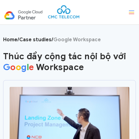
Home
/
Case studies
/
Google Workspace
Thúc đẩy cộng tác nội bộ với
G
o
o
g
l
e
Workspace